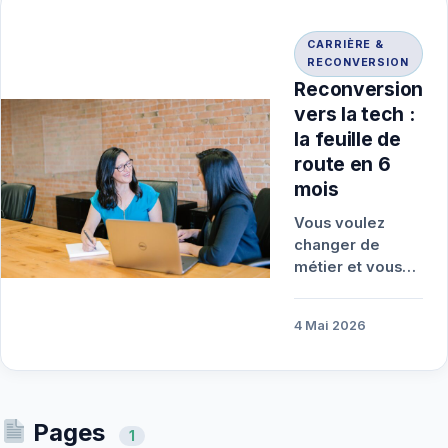
CARRIÈRE &
RECONVERSION
Reconversion
vers la tech :
la feuille de
route en 6
mois
Vous voulez
changer de
métier et vous
orienter vers la
tech ? Voici une
4 Mai 2026
feuille de route
claire…
Pages
1