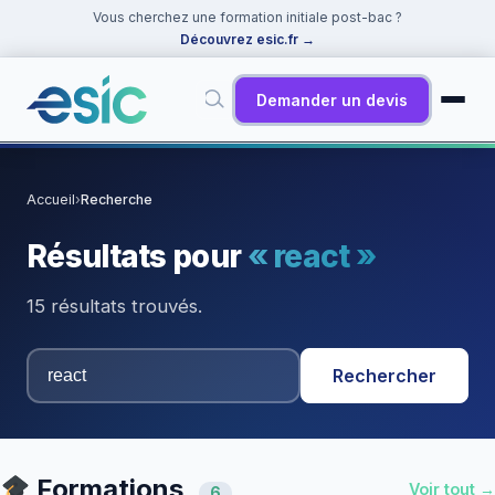
Vous cherchez une formation initiale post-bac ?
Découvrez esic.fr
→
Demander un devis
✕
Rechercher
Accueil
›
Recherche
Suggestions :
Cybersécurité
·
React
·
Power BI
·
ChatGPT
·
Résultats pour
« react »
Docker
15 résultats trouvés.
Rechercher
Formations
Voir tout →
6