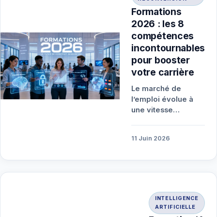
Formations
2026 : les 8
compétences
incontournables
pour booster
votre carrière
Le marché de
l’emploi évolue à
une vitesse
fulgurante. En 2026,
les formations
11 Juin 2026
2026 les plus
porteuses sont
celles qui…
INTELLIGENCE
ARTIFICIELLE