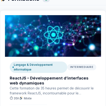
Langage & Développement
INTERMEDIAIRE
informatique
ReactJS – Développement d’interfaces
web dynamiques
Cette formation de 35 heures permet de découvrir le
framework ReactJS, incontournable pour le
développement d’interfaces web modernes.…
⏱ 35h
Mixte