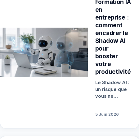
Formation IA
en
entreprise :
comment
encadrer le
Shadow AI
pour
booster
votre
productivité
Le Shadow AI :
un risque que
vous ne
pouvez plus
ignorer Le
5 Juin 2026
Shadow AI
désigne
l’utilisation
d’outils…