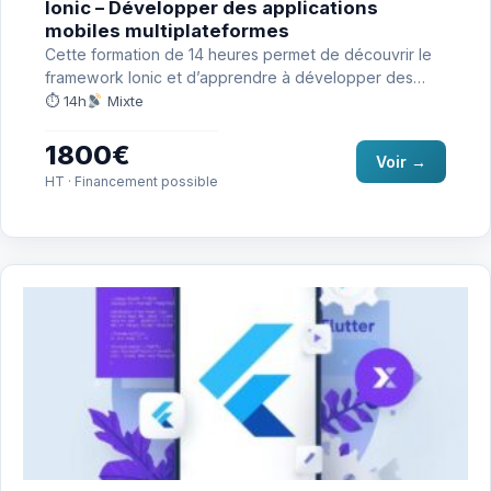
Ionic – Développer des applications
mobiles multiplateformes
Cette formation de 14 heures permet de découvrir le
framework Ionic et d’apprendre à développer des
applications mobiles…
⏱ 14h
Mixte
1800€
Voir →
HT · Financement possible