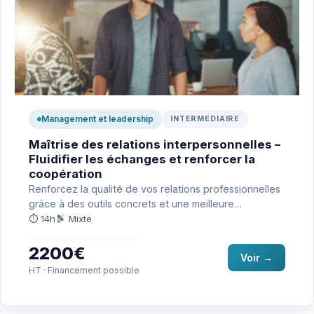
Management et leadership
INTERMEDIAIRE
Maîtrise des relations interpersonnelles –
Fluidifier les échanges et renforcer la
coopération
Renforcez la qualité de vos relations professionnelles
grâce à des outils concrets et une meilleure
compréhension des mécanismes…
⏱ 14h
Mixte
2200€
Voir →
HT · Financement possible