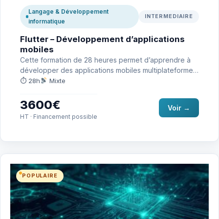
Langage & Développement
INTERMEDIAIRE
informatique
Flutter – Développement d’applications
mobiles
Cette formation de 28 heures permet d’apprendre à
développer des applications mobiles multiplateformes
performantes avec Flutter. Les participants…
⏱ 28h
Mixte
3600€
Voir →
HT · Financement possible
POPULAIRE