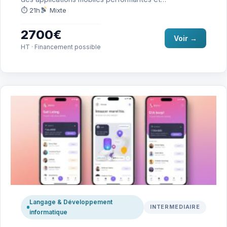
multiplateformes avec React Native. Elle…
⏱ 21h
Mixte
2700€
Voir →
HT · Financement possible
Langage & Développement
INTERMEDIAIRE
informatique