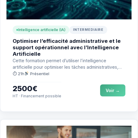
Intelligence artificielle (IA)
INTERMEDIAIRE
Optimiser l’efficacité administrative et le
support opérationnel avec l’Intelligence
Artificielle
Cette formation permet d’utiliser l’intelligence
artificielle pour optimiser les tâches administratives,
automatiser la gestion de l’information et améliorer…
⏱ 21h
Présentiel
2500€
Voir →
HT · Financement possible