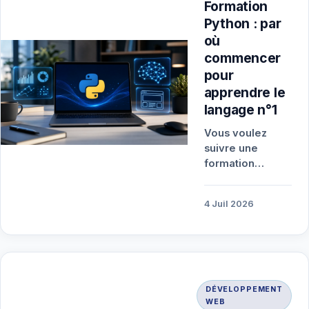
Formation
Python : par
où
commencer
pour
apprendre le
langage n°1
Vous voulez
suivre une
formation
Python mais
vous ne savez
4 Juil 2026
pas par où
commencer ?
Ce guide,
actualisé…
DÉVELOPPEMENT
WEB