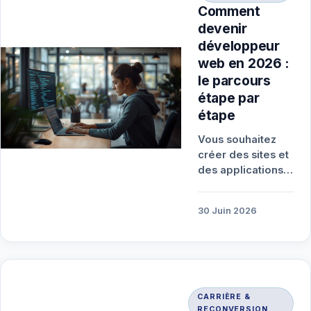
Comment
devenir
développeur
web en 2026 :
le parcours
étape par
étape
Vous souhaitez
créer des sites et
des applications,
mais vous partez
de zéro ? Devenir
30 Juin 2026
développeur web
reste…
CARRIÈRE &
RECONVERSION