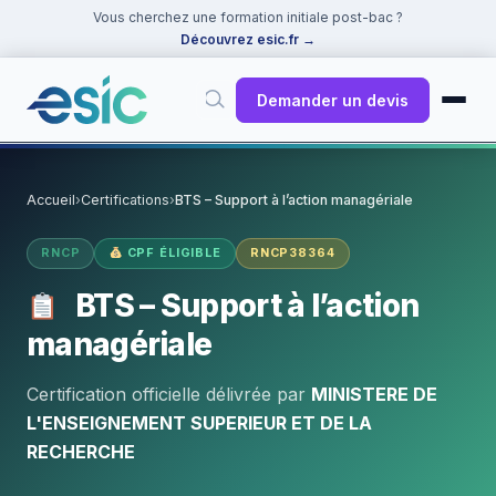
Vous cherchez une formation initiale post-bac ?
Découvrez esic.fr
→
Demander un devis
✕
Rechercher
Accueil
›
Certifications
›
BTS – Support à l’action managériale
Suggestions :
Cybersécurité
·
React
·
Power BI
·
ChatGPT
·
RNCP
CPF ÉLIGIBLE
RNCP38364
Docker
BTS – Support à l’action
managériale
Certification officielle délivrée par
MINISTERE DE
L'ENSEIGNEMENT SUPERIEUR ET DE LA
RECHERCHE