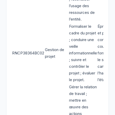
l’usage des
ressources de
l’entité.
Formaliser le
Épreuve o
cadre du projet
et pratiqu
; conduire une
contrôle 
veille
cours de
Gestion de
RNCP38364BC02
informationnelle
formation
projet
; suivre et
le statut 
contrôler le
candidat 
projet ; évaluer
l’habilitat
le projet.
l’établiss
Gérer la relation
de travail ;
mettre en
œuvre des
actions