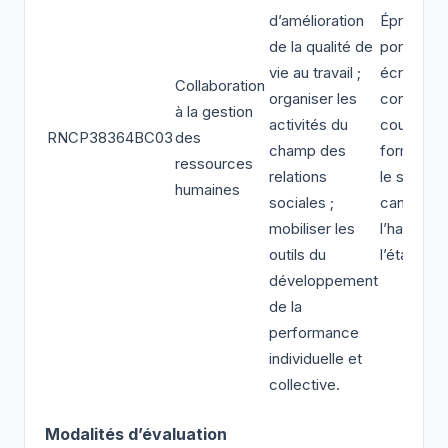
d’amélioration
Épreuve
de la qualité de
ponctuell
vie au travail ;
écrite ou
Collaboration
organiser les
contrôle 
à la gestion
activités du
cours de
RNCP38364BC03
des
champ des
formation
ressources
relations
le statut 
humaines
sociales ;
candidat 
mobiliser les
l’habilitat
outils du
l’établiss
développement
de la
performance
individuelle et
collective.
Modalités d’évaluation