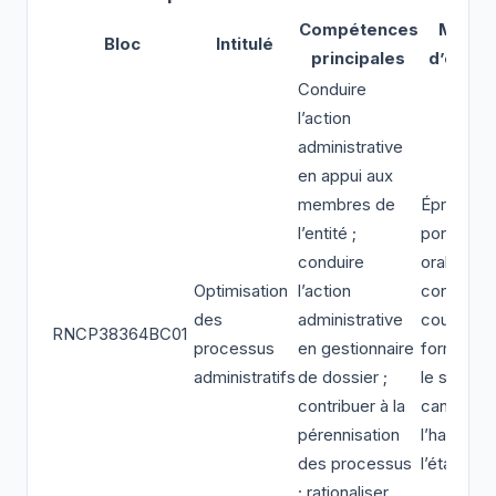
Compétences
Modali
Bloc
Intitulé
principales
d’évalu
Conduire
l’action
administrative
en appui aux
membres de
Épreuve
l’entité ;
ponctuell
conduire
orale ou
Optimisation
l’action
contrôle 
des
administrative
cours de
RNCP38364BC01
processus
en gestionnaire
formation
administratifs
de dossier ;
le statut 
contribuer à la
candidat 
pérennisation
l’habilitat
des processus
l’établiss
; rationaliser