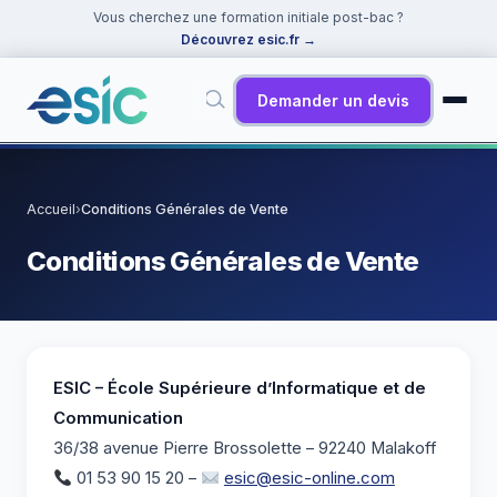
Vous cherchez une formation initiale post-bac ?
Découvrez esic.fr
→
Demander un devis
✕
Rechercher
Accueil
›
Conditions Générales de Vente
Suggestions :
Cybersécurité
·
React
·
Power BI
·
ChatGPT
·
Conditions Générales de Vente
Docker
ESIC – École Supérieure d’Informatique et de
Communication
36/38 avenue Pierre Brossolette – 92240 Malakoff
01 53 90 15 20 –
esic@esic-online.com