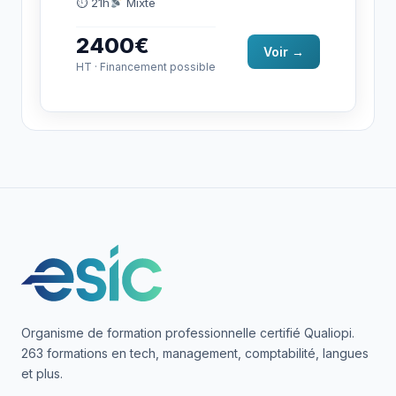
préparation à la certification TOSA
⏱ 21h
Mixte
RS6956.
2400€
Voir →
HT · Financement possible
Organisme de formation professionnelle certifié Qualiopi.
263 formations en tech, management, comptabilité, langues
et plus.