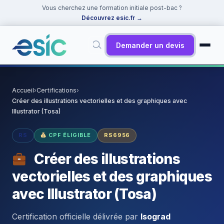
Vous cherchez une formation initiale post-bac ?
Découvrez esic.fr
→
Demander un devis
✕
Rechercher
Accueil
›
Certifications
›
Créer des illustrations vectorielles et des graphiques avec
Suggestions :
Cybersécurité
·
React
·
Power BI
·
ChatGPT
·
Illustrator (Tosa)
Docker
RS
CPF ÉLIGIBLE
RS6956
Créer des illustrations
vectorielles et des graphiques
avec Illustrator (Tosa)
Certification officielle délivrée par
Isograd