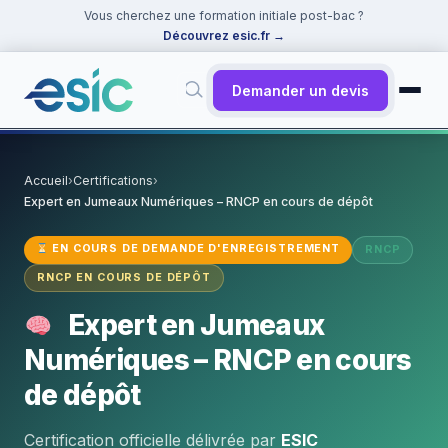
Vous cherchez une formation initiale post-bac ?
Découvrez esic.fr
→
Demander un devis
✕
Rechercher
Accueil
›
Certifications
›
Expert en Jumeaux Numériques – RNCP en cours de dépôt
Suggestions :
Cybersécurité
·
React
·
Power BI
·
ChatGPT
·
Docker
EN COURS DE DEMANDE D'ENREGISTREMENT
RNCP
RNCP EN COURS DE DÉPÔT
Expert en Jumeaux
Numériques – RNCP en cours
de dépôt
Certification officielle délivrée par
ESIC