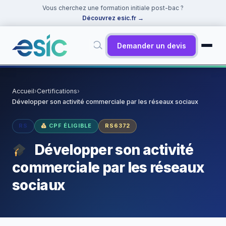
Vous cherchez une formation initiale post-bac ?
Découvrez esic.fr
→
Demander un devis
✕
Rechercher
Accueil
›
Certifications
›
Développer son activité commerciale par les réseaux sociaux
Suggestions :
Cybersécurité
·
React
·
Power BI
·
ChatGPT
·
Docker
RS
CPF ÉLIGIBLE
RS6372
Développer son activité
commerciale par les réseaux
sociaux