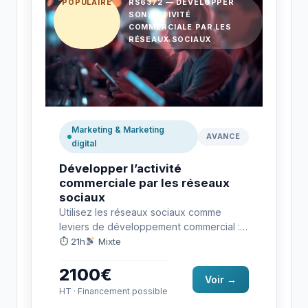
POPULAIRE
RS6372 — DÉVELOPPER
SON ACTIVITÉ
COMMERCIALE PAR LES
RÉSEAUX SOCIAUX
Marketing & Marketing
AVANCE
digital
Développer l’activité
commerciale par les réseaux
sociaux
Utilisez les réseaux sociaux comme
leviers de développement commercial :
construisez une stratégie digitale
⏱ 21h
Mixte
efficace. Préparation à la…
2100€
Voir →
HT · Financement possible