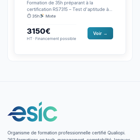
Formation de 35h préparant à la
certification RS7315 – Test d'aptitude à
travailler en italien (LILATE) :
⏱ 35h
Mixte
communiquer…
3150€
Voir →
HT · Financement possible
Organisme de formation professionnelle certifié Qualiopi.
263 formations en tech, management, comptabilité, langues