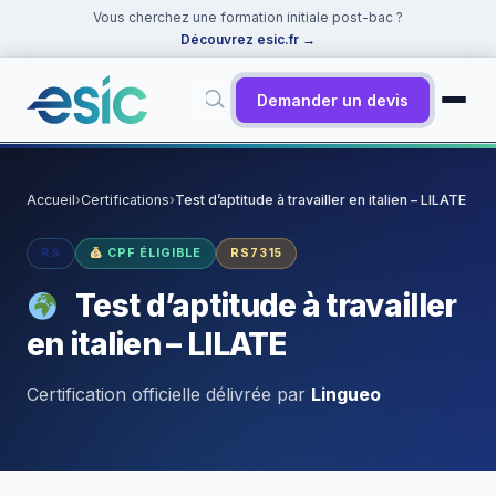
Vous cherchez une formation initiale post-bac ?
Découvrez esic.fr
→
Demander un devis
✕
Rechercher
Accueil
›
Certifications
›
Test d’aptitude à travailler en italien – LILATE
Suggestions :
Cybersécurité
·
React
·
Power BI
·
ChatGPT
·
RS
CPF ÉLIGIBLE
RS7315
Docker
Test d’aptitude à travailler
en italien – LILATE
Certification officielle délivrée par
Lingueo