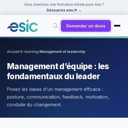
Vous cherchez une formation initiale post-bac ?
Découvrez esic.fr
→
Demander un devis
✕
Rechercher
Accueil
›
E-learning
›
Management et leadership
Suggestions :
Cybersécurité
·
React
·
Power BI
·
ChatGPT
·
Management d’équipe : les
Docker
fondamentaux du leader
Posez les bases d'un management efficace :
posture, communication, feedback, motivation,
conduite du changement.