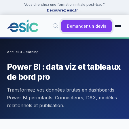
Vous cherchez une formation initiale post-bac ?
Découvrez esic.fr
→
Demander un devis
✕
Rechercher
Accueil
›
E-learning
Suggestions :
Cybersécurité
·
React
·
Power BI
·
ChatGPT
·
Power BI : data viz et tableaux
Docker
de bord pro
Transformez vos données brutes en dashboards
Power BI percutants. Connecteurs, DAX, modèles
relationnels et publication.