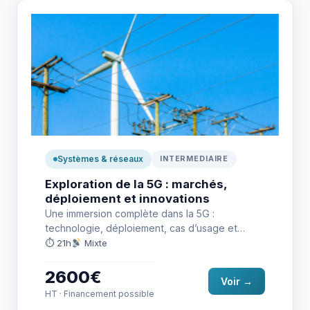
Systèmes & réseaux
INTERMEDIAIRE
Exploration de la 5G : marchés,
déploiement et innovations
Une immersion complète dans la 5G :
technologie, déploiement, cas d’usage et
évolutions futures. Idéal pour tout
⏱ 21h
Mixte
professionnel…
2600€
Voir →
HT · Financement possible