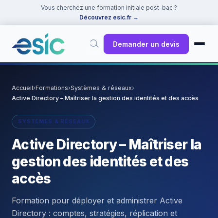
Vous cherchez une formation initiale post-bac ?
Découvrez esic.fr
→
Demander un devis
✕
Rechercher
Accueil
›
Formations
›
Systèmes & réseaux
›
Active Directory – Maîtriser la gestion des identités et des accès
Suggestions :
Cybersécurité
·
React
·
Power BI
·
ChatGPT
·
Docker
SYSTÈMES & RÉSEAUX
Active Directory – Maîtriser la
gestion des identités et des
accès
Formation pour déployer et administrer Active
Directory : comptes, stratégies, réplication et