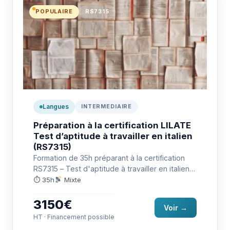
POPULAIRE
RS7315
Langues
INTERMEDIAIRE
Préparation à la certification LILATE
Test d’aptitude à travailler en italien
(RS7315)
Formation de 35h préparant à la certification
RS7315 – Test d'aptitude à travailler en italien
(LILATE) : communiquer…
⏱ 35h
Mixte
3150€
Voir →
HT · Financement possible