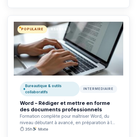
POPULAIRE
RS6964
Bureautique & outils
INTERMEDIAIRE
collaboratifs
Word – Rédiger et mettre en forme
des documents professionnels
Formation complète pour maîtriser Word, du
niveau débutant à avancé, en préparation à la
certification TOSA RS6964.
⏱ 35h
Mixte