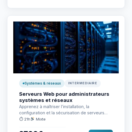
Systèmes & réseaux
INTERMEDIAIRE
Serveurs Web pour administrateurs
systèmes et réseaux
Apprenez à maîtriser l’installation, la
configuration et la sécurisation de serveurs
web professionnels, de la gestion réseau aux…
⏱ 21h
Mixte