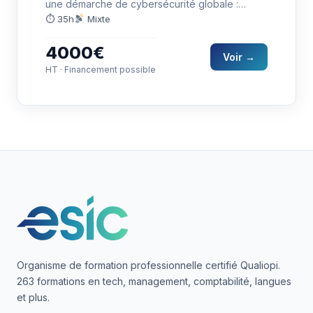
une démarche de cybersécurité globale :
identification des risques, contrôles d'accès,…
⏱ 35h
Mixte
4000€
Voir →
HT · Financement possible
Organisme de formation professionnelle certifié Qualiopi.
263 formations en tech, management, comptabilité, langues
et plus.