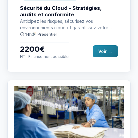
Sécurité du Cloud – Stratégies,
audits et conformité
Anticipez les risques, sécurisez vos
environnements cloud et garantissez votre
conformité réglementaire
⏱ 14h
Présentiel
2200€
Voir →
HT · Financement possible