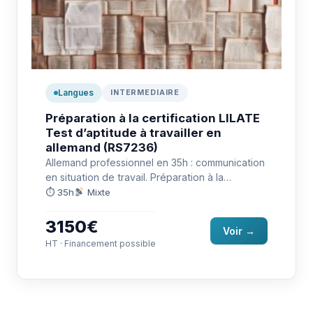
Langues
INTERMEDIAIRE
Préparation à la certification LILATE
Test d’aptitude à travailler en
allemand (RS7236)
Allemand professionnel en 35h : communication
en situation de travail. Préparation à la
certification LILATE (RS7236).
⏱ 35h
Mixte
3150€
Voir →
HT · Financement possible