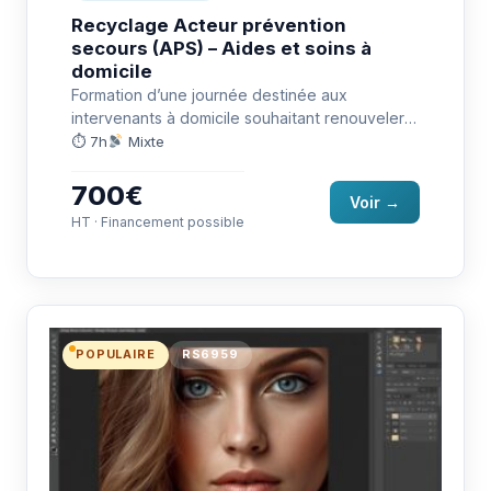
Recyclage Acteur prévention
secours (APS) – Aides et soins à
domicile
Formation d’une journée destinée aux
intervenants à domicile souhaitant renouveler
leur certificat Acteur Prévention Secours (APS-
⏱ 7h
Mixte
ASD). Elle permet…
700€
Voir →
HT · Financement possible
POPULAIRE
RS6959