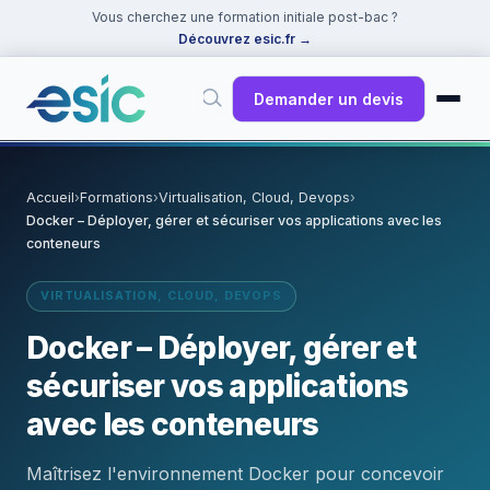
Vous cherchez une formation initiale post-bac ?
Découvrez esic.fr
→
Demander un devis
✕
Rechercher
Accueil
›
Formations
›
Virtualisation, Cloud, Devops
›
Docker – Déployer, gérer et sécuriser vos applications avec les
Suggestions :
Cybersécurité
·
React
·
Power BI
·
ChatGPT
·
conteneurs
Docker
VIRTUALISATION, CLOUD, DEVOPS
Docker – Déployer, gérer et
sécuriser vos applications
avec les conteneurs
Maîtrisez l'environnement Docker pour concevoir