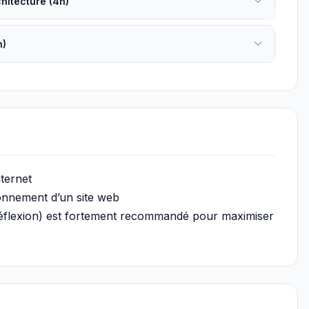
chitecture (4h)
h)
nternet
onnement d’un site web
éflexion) est fortement recommandé pour maximiser