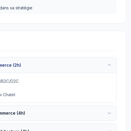
x dans sa stratégie
merce (2h)
2B/B2C/D2C
i Chatel
ommerce (4h)