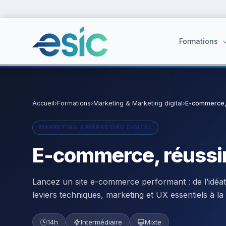
Formations
Accueil
›
Formations
›
Marketing & Marketing digital
›
E-commerce, 
Suggestions :
Cybersécurité
·
React
·
Power BI
·
ChatGPT
·
Doc
MARKETING & MARKETING DIGITAL
E-commerce, réussir
Lancez un site e-commerce performant : de l’idéatio
leviers techniques, marketing et UX essentiels à la
14h
Intermédiaire
Mixte