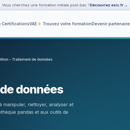
Vous cherchez une formation initiale post-bac ?
Découvrez esic.fr
→
Certifications
VAE
Trouvez votre formation
Devenir partenaire
ython – Traitement de données
ker
 de données
 manipuler, nettoyer, analyser et
othèque pandas et aux outils de