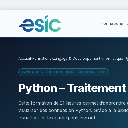
Formations
Accueil
›
Formations
›
Langage & Développement informatique
›
P
Suggestions :
Cybersécurité
·
React
·
Power BI
·
ChatGPT
·
Doc
LANGAGE & DÉVELOPPEMENT INFORMATIQUE
Python – Traitement
Cette formation de 21 heures permet d’apprendre à
visualiser des données en Python. Grâce à la bibli
visualisation, les participants seront…