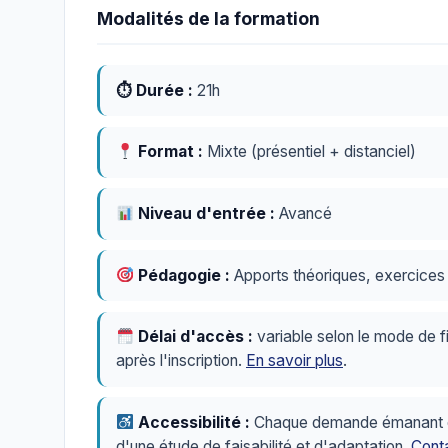
Modalités de la formation
⏱ Durée :
21h
Format :
Mixte (présentiel + distanciel)
Niveau d'entrée :
Avancé
Pédagogie :
Apports théoriques, exercices p
Délai d'accès :
variable selon le mode de f
après l'inscription.
En savoir plus
.
Accessibilité :
Chaque demande émanant d'u
d'une étude de faisabilité et d'adaptation.
Conta