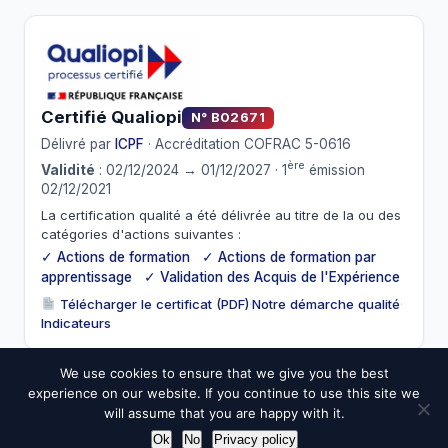
Certifié Qualiopi
N° B02671
Délivré par
ICPF
· Accréditation COFRAC 5-0616
ère
Validité
: 02/12/2024 → 01/12/2027 · 1
émission
02/12/2021
La certification qualité a été délivrée au titre de la ou des
catégories d'actions suivantes :
✓ Actions de formation ✓ Actions de formation par
apprentissage ✓ Validation des Acquis de l'Expérience
Télécharger le certificat (PDF)
·
Notre démarche qualité
·
Indicateurs
We use cookies to ensure that we give you the best
experience on our website. If you continue to use this site we
© 2026 ESIC. Tous droits réservés.
will assume that you are happy with it.
Mentions légales
CGV
Confidentialité
Cookies
Médiateur
Ok
No
Privacy policy