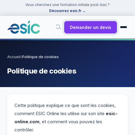
Vous cherchez une formation initiale post-bac ?
Découvrez esic.fr
→
Demander un devis
✕
Rechercher
Accueil
›
Politique de cookies
Suggestions :
Cybersécurité
·
React
·
Power BI
·
ChatGPT
·
Politique de cookies
Docker
Cette politique explique ce que sont les cookies,
comment ESIC Online les utilise sur son site
esic-
online.com
, et comment vous pouvez les
contrôler.