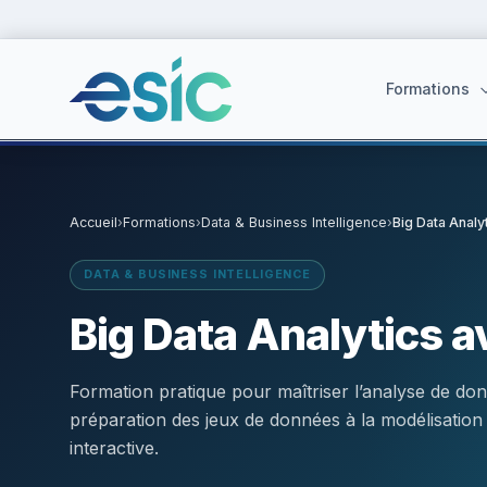
Formations
Accueil
›
Formations
›
Data & Business Intelligence
›
Big Data Analy
Suggestions :
Cybersécurité
·
React
·
Power BI
·
ChatGPT
·
Doc
DATA & BUSINESS INTELLIGENCE
Big Data Analytics 
Formation pratique pour maîtriser l’analyse de do
préparation des jeux de données à la modélisation pr
interactive.