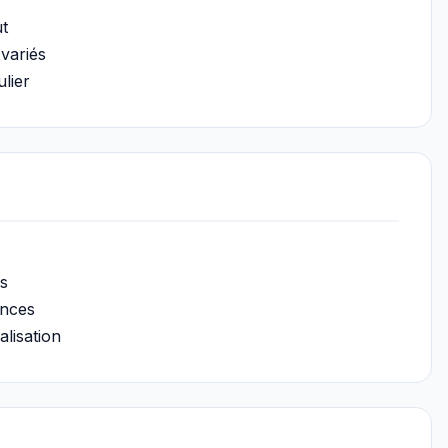
ut
 variés
lier
es
ences
alisation