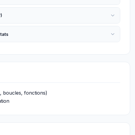
)
ltats
 boucles, fonctions)
ation