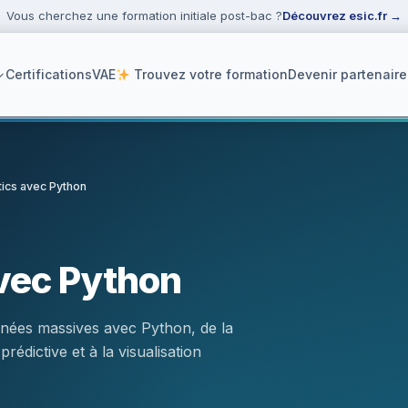
Vous cherchez une formation initiale post-bac ?
Découvrez esic.fr
→
Certifications
VAE
Trouvez votre formation
Devenir partenaire
tics avec Python
ker
avec Python
nnées massives avec Python, de la
édictive et à la visualisation