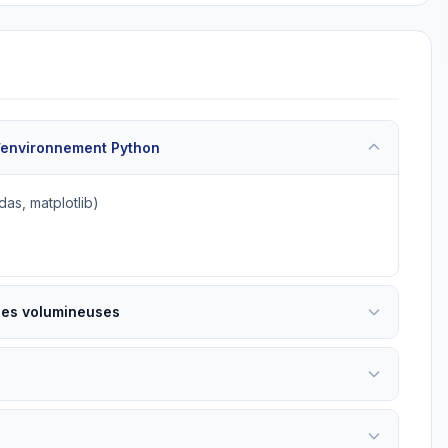
l’environnement Python
das, matplotlib)
ées volumineuses