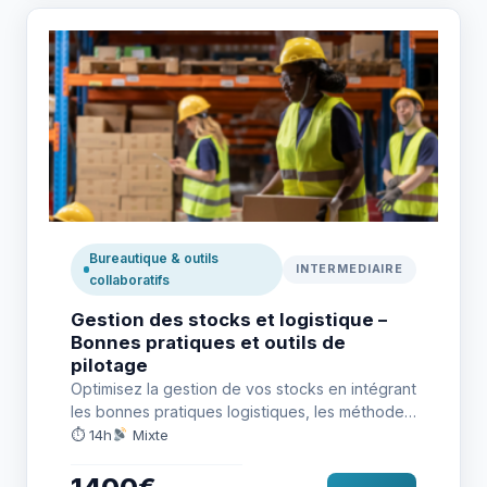
Bureautique & outils
INTERMEDIAIRE
collaboratifs
Gestion des stocks et logistique –
Bonnes pratiques et outils de
pilotage
Optimisez la gestion de vos stocks en intégrant
les bonnes pratiques logistiques, les méthodes
d’approvisionnement et les outils…
⏱ 14h
Mixte