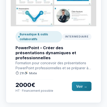
Bureautique & outils
INTERMEDIAIRE
collaboratifs
PowerPoint – Créer des
présentations dynamiques et
professionnelles
Formation pour concevoir des présentations
PowerPoint professionnelles et se préparer à
la certification TOSA RS6961.
⏱ 21h
Mixte
2000€
Voir →
HT · Financement possible