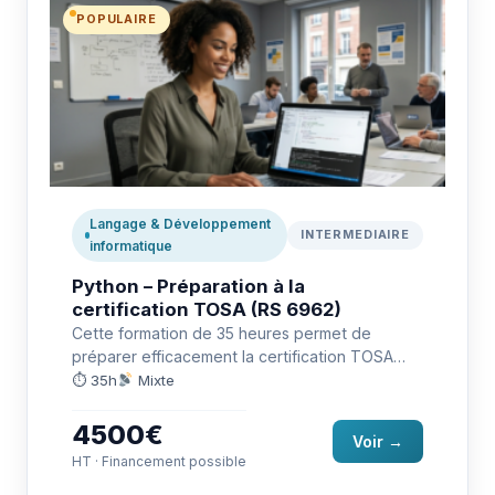
POPULAIRE
Langage & Développement
INTERMEDIAIRE
informatique
Python – Préparation à la
certification TOSA (RS 6962)
Cette formation de 35 heures permet de
préparer efficacement la certification TOSA
Python (RS 6962), en couvrant les…
⏱ 35h
Mixte
4500€
Voir →
HT · Financement possible