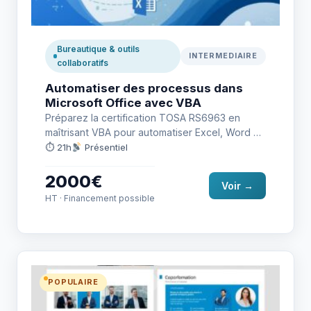
Bureautique & outils
INTERMEDIAIRE
collaboratifs
Automatiser des processus dans
Microsoft Office avec VBA
Préparez la certification TOSA RS6963 en
maîtrisant VBA pour automatiser Excel, Word et
Office avec efficacité.
⏱ 21h
Présentiel
2000€
Voir →
HT · Financement possible
POPULAIRE
RS6961