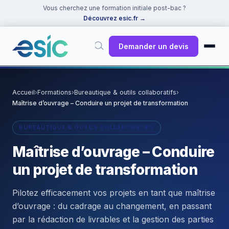
Vous cherchez une formation initiale post-bac ?
Découvrez esic.fr
→
Demander un devis
✕
Rechercher
Accueil
›
Formations
›
Bureautique & outils collaboratifs
›
Maîtrise d’ouvrage – Conduire un projet de transformation
Suggestions :
Cybersécurité
·
React
·
Power BI
·
ChatGPT
·
Docker
BUREAUTIQUE & OUTILS COLLABORATIFS
Maîtrise d’ouvrage – Conduire
un projet de transformation
Pilotez efficacement vos projets en tant que maîtrise
d’ouvrage : du cadrage au changement, en passant
par la rédaction de livrables et la gestion des parties