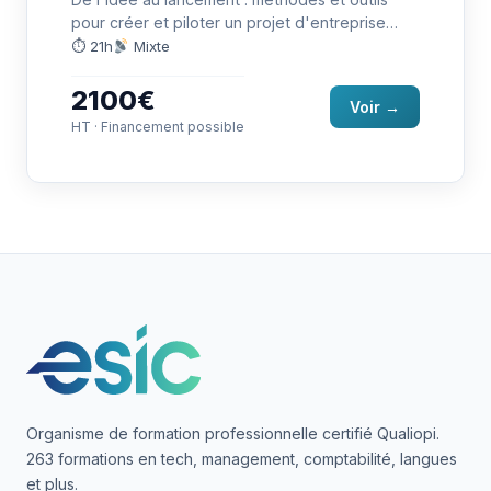
pour créer et piloter un projet d'entreprise
viable.
⏱ 21h
Mixte
2100€
Voir →
HT · Financement possible
Organisme de formation professionnelle certifié Qualiopi.
263 formations en tech, management, comptabilité, langues
et plus.