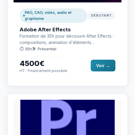
PAO, CAO, vidéo, audio et
DEBUTANT
graphisme
Adobe After Effects
Formation de 35h pour découvrir After Effects :
compositions, animation d'éléments
graphiques, effets visuels, titrage dynamique et
⏱ 35h
Présentiel
export…
4500€
Voir →
HT · Financement possible