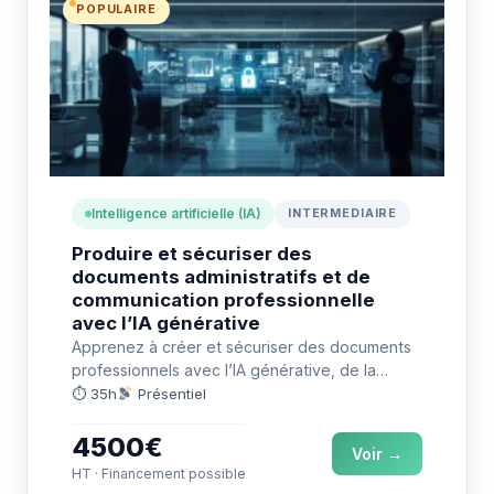
POPULAIRE
Intelligence artificielle (IA)
INTERMEDIAIRE
Produire et sécuriser des
documents administratifs et de
communication professionnelle
avec l’IA générative
Apprenez à créer et sécuriser des documents
professionnels avec l’IA générative, de la
rédaction à l’industrialisation des modèles.
⏱ 35h
Présentiel
4500€
Voir →
HT · Financement possible