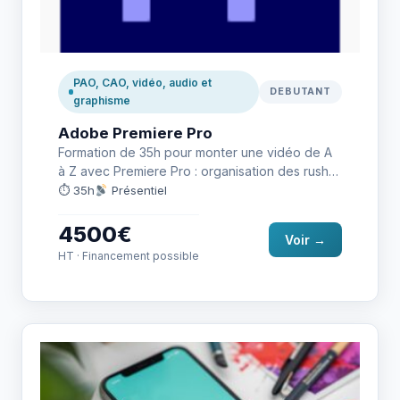
PAO, CAO, vidéo, audio et
DEBUTANT
graphisme
Adobe Premiere Pro
Formation de 35h pour monter une vidéo de A
à Z avec Premiere Pro : organisation des rushs,
…
⏱ 35h
Présentiel
4500€
Voir →
HT · Financement possible