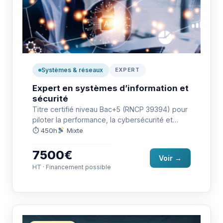
Systèmes & réseaux
EXPERT
Expert en systèmes d’information et
sécurité
Titre certifié niveau Bac+5 (RNCP 39394) pour
piloter la performance, la cybersécurité et
l’évolution du système d’information.
⏱ 450h
Mixte
Formation…
7500€
Voir →
HT · Financement possible