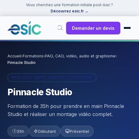
Vous cherchez une formation initiale post-bac ?
Découvrez esic.fr
→
Demander un devis
✕
Rechercher
Accueil
›
Formations
›
PAO, CAO, vidéo, audio et graphisme
›
Pinnacle Studio
Suggestions :
Cybersécurité
·
React
·
Power BI
·
ChatGPT
·
Docker
PAO, CAO, VIDÉO, AUDIO ET GRAPHISME
Pinnacle Studio
Formation de 35h pour prendre en main Pinnacle
Studio et réaliser un montage vidéo complet.
35h
Débutant
Présentiel