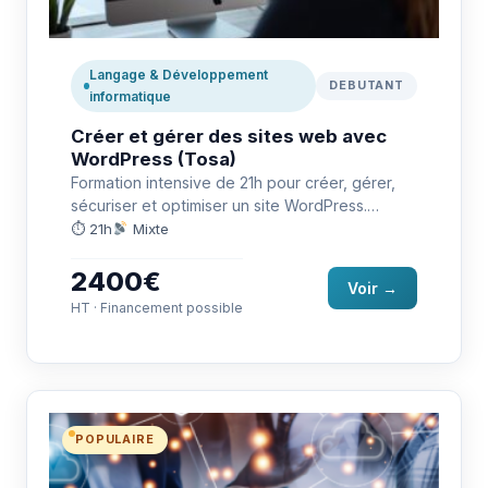
Langage & Développement
DEBUTANT
informatique
Créer et gérer des sites web avec
WordPress (Tosa)
Formation intensive de 21h pour créer, gérer,
sécuriser et optimiser un site WordPress.
Préparation à la certification TOSA…
⏱ 21h
Mixte
2400€
Voir →
HT · Financement possible
POPULAIRE