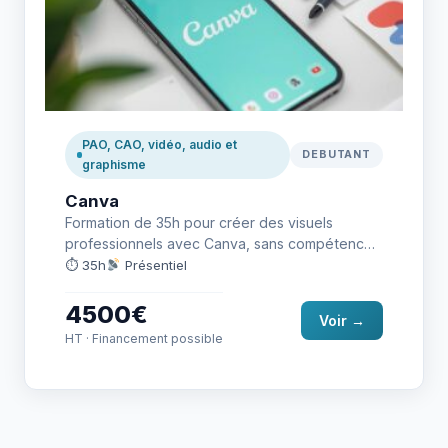
PAO, CAO, vidéo, audio et
DEBUTANT
graphisme
Canva
Formation de 35h pour créer des visuels
professionnels avec Canva, sans compétences
en graphisme requises.
⏱ 35h
Présentiel
4500€
Voir →
HT · Financement possible