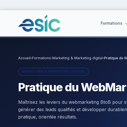
Formations
Accueil
›
Formations
›
Marketing & Marketing digital
›
Pratique du 
Suggestions :
Cybersécurité
·
React
·
Power BI
·
ChatGPT
·
Doc
MARKETING & MARKETING DIGITAL
Pratique du WebMar
Maîtrisez les leviers du webmarketing BtoB pour str
générer des leads qualifiés et développer durablem
pratique, orientée résultats.