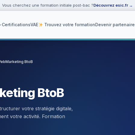
Vous cherchez une formation initiale post-bac ?
Découvrez esic.fr
→
Certifications
VAE
Trouvez votre formation
Devenir partenaire
WebMarketing BtoB
ker
keting BtoB
ucturer votre stratégie digitale,
ent votre activité. Formation