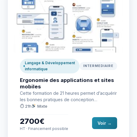
Langage & Développement
INTERMEDIAIRE
informatique
Ergonomie des applications et sites
mobiles
Cette formation de 21 heures permet d’acquérir
les bonnes pratiques de conception
ergonomique sur mobile. Les participants
⏱ 21h
Mixte
apprendront…
2700€
Voir →
HT · Financement possible