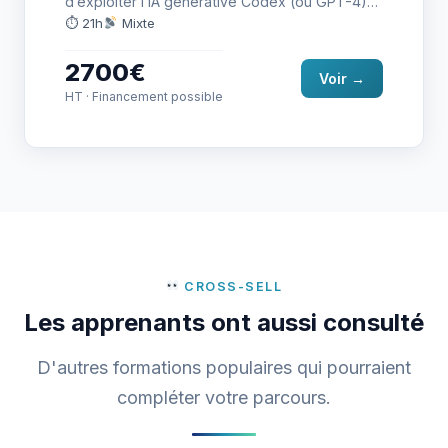
d’exploiter l’IA générative Codex (ou GPT-4)
dans le développement logiciel. Les
⏱ 21h
Mixte
participants…
2700€
Voir →
HT · Financement possible
CROSS-SELL
Les apprenants ont aussi consulté
D'autres formations populaires qui pourraient
compléter votre parcours.