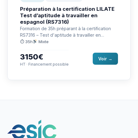
Préparation à la certification LILATE
Test d’aptitude à travailler en
espagnol (RS7316)
Formation de 35h préparant à la certification
RS7316 – Test d'aptitude à travailler en
espagnol (LILATE) : communiquer…
⏱ 35h
Mixte
3150€
Voir →
HT · Financement possible