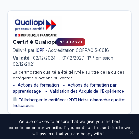
Certifié Qualiopi
N° B02671
Délivré par
ICPF
· Accréditation COFRAC 5-0616
ère
Validité
: 02/12/2024 → 01/12/2027 · 1
émission
02/12/2021
La certification qualité a été délivrée au titre de la ou des
catégories d'actions suivantes :
✓ Actions de formation ✓ Actions de formation par
apprentissage ✓ Validation des Acquis de l'Expérience
Télécharger le certificat (PDF)
·
Notre démarche qualité
·
Indicateurs
We use cookies to ensure that we give you the best
experience on our website. If you continue to use this site we
© 2026 ESIC. Tous droits réservés.
will assume that you are happy with it.
Mentions légales
CGV
Confidentialité
Cookies
Médiateur