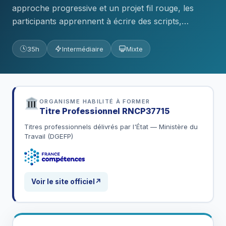
approche progressive et un projet fil rouge, les
participants apprennent à écrire des scripts,…
35h
Intermédiaire
Mixte
ORGANISME HABILITÉ À FORMER
Titre Professionnel
RNCP37715
Titres professionnels délivrés par l'État — Ministère du
Travail (DGEFP)
Voir le site officiel
↗