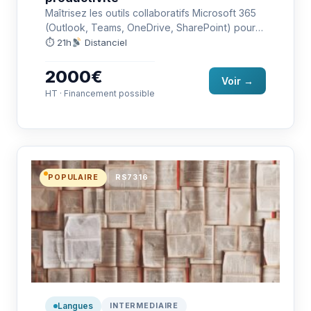
Maîtrisez les outils collaboratifs Microsoft 365
(Outlook, Teams, OneDrive, SharePoint) pour
gagner en productivité. Préparation à la
⏱ 21h
Distanciel
certification…
2000€
Voir →
HT · Financement possible
POPULAIRE
RS7316
Langues
INTERMEDIAIRE