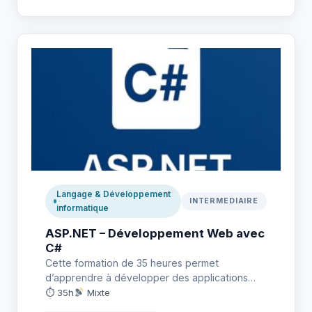
Langage & Développement
INTERMEDIAIRE
informatique
ASP.NET – Développement Web avec
C#
Cette formation de 35 heures permet
d’apprendre à développer des applications
web dynamiques avec le framework ASP.NET
⏱ 35h
Mixte
Core.…