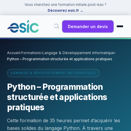
Vous cherchez une formation initiale post-bac ?
Découvrez esic.fr
→
Demander un devis
✕
Rechercher
Accueil
›
Formations
›
Langage & Développement informatique
›
Python – Programmation structurée et applications pratiques
Suggestions :
Cybersécurité
·
React
·
Power BI
·
ChatGPT
·
Docker
LANGAGE & DÉVELOPPEMENT INFORMATIQUE
Python – Programmation
structurée et applications
pratiques
Cette formation de 35 heures permet d’acquérir les
bases solides du langage Python. À travers une