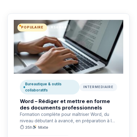
POPULAIRE
RS6964
Bureautique & outils
INTERMEDIAIRE
collaboratifs
Word – Rédiger et mettre en forme
des documents professionnels
Formation complète pour maîtriser Word, du
niveau débutant à avancé, en préparation à la
certification TOSA RS6964.
⏱ 35h
Mixte