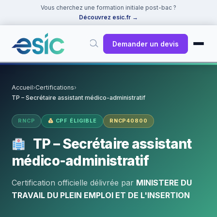
Vous cherchez une formation initiale post-bac ?
Découvrez esic.fr
→
Demander un devis
✕
Rechercher
Accueil
›
Certifications
›
TP – Secrétaire assistant médico-administratif
Suggestions :
Cybersécurité
·
React
·
Power BI
·
ChatGPT
·
Docker
RNCP
CPF ÉLIGIBLE
RNCP40800
TP – Secrétaire assistant
médico-administratif
Certification officielle délivrée par
MINISTERE DU
TRAVAIL DU PLEIN EMPLOI ET DE L'INSERTION