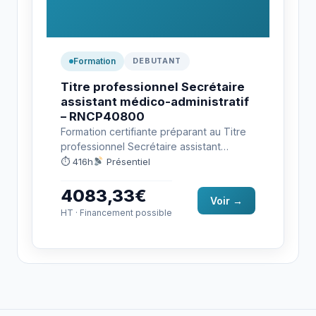
Formation
DEBUTANT
Titre professionnel Secrétaire
assistant médico-administratif
– RNCP40800
Formation certifiante préparant au Titre
professionnel Secrétaire assistant
médico-administratif, niveau 4,
⏱ 416h
Présentiel
enregistré au RNCP sous le code
RNCP40800.…
4083,33€
Voir →
HT · Financement possible