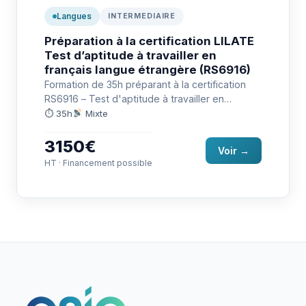
Langues
INTERMEDIAIRE
Préparation à la certification LILATE
Test d’aptitude à travailler en
français langue étrangère (RS6916)
Formation de 35h préparant à la certification
RS6916 – Test d'aptitude à travailler en
français langue étrangère (LILATE)…
⏱ 35h
Mixte
3150€
Voir →
HT · Financement possible