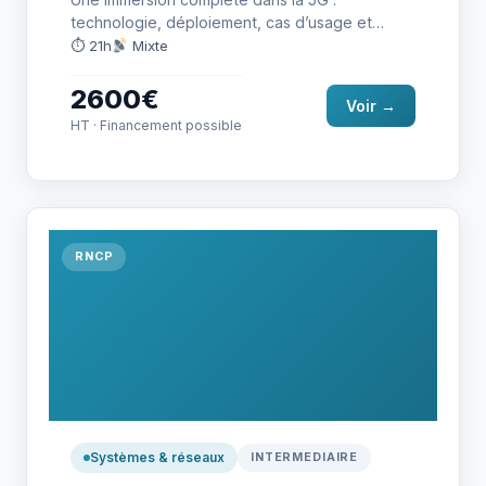
technologie, déploiement, cas d’usage et
évolutions futures. Idéal pour tout
⏱ 21h
Mixte
professionnel…
2600€
Voir →
HT · Financement possible
RNCP
Systèmes & réseaux
INTERMEDIAIRE