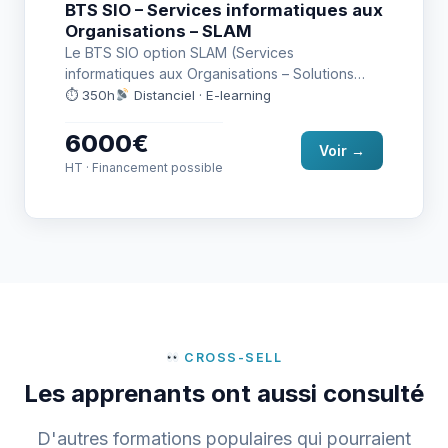
BTS SIO – Services informatiques aux
Organisations – SLAM
Le BTS SIO option SLAM (Services
informatiques aux Organisations – Solutions
Logicielles et Applications Métier) s’adresse
⏱ 350h
Distanciel · E-learning
aux professionnels…
6000€
Voir →
HT · Financement possible
CROSS-SELL
Les apprenants ont aussi consulté
D'autres formations populaires qui pourraient