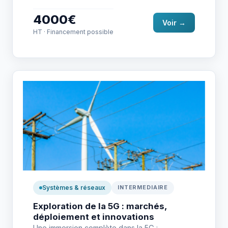
gouvernance,…
4000€
Voir →
HT · Financement possible
Systèmes & réseaux
INTERMEDIAIRE
Exploration de la 5G : marchés,
déploiement et innovations
Une immersion complète dans la 5G :