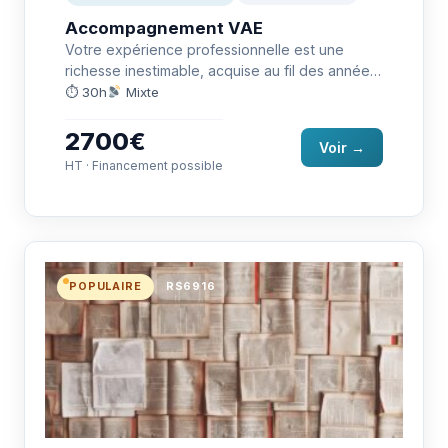
Accompagnement VAE
Votre expérience professionnelle est une
richesse inestimable, acquise au fil des années
sur le terrain. La Validation des…
⏱ 30h
Mixte
2700€
Voir →
HT · Financement possible
POPULAIRE
RS6916