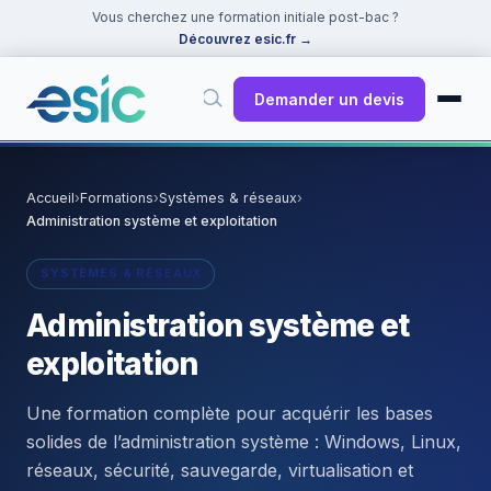
Vous cherchez une formation initiale post-bac ?
Découvrez esic.fr
→
Demander un devis
✕
Rechercher
Accueil
›
Formations
›
Systèmes & réseaux
›
Administration système et exploitation
Suggestions :
Cybersécurité
·
React
·
Power BI
·
ChatGPT
·
Docker
SYSTÈMES & RÉSEAUX
Administration système et
exploitation
Une formation complète pour acquérir les bases
solides de l’administration système : Windows, Linux,
réseaux, sécurité, sauvegarde, virtualisation et