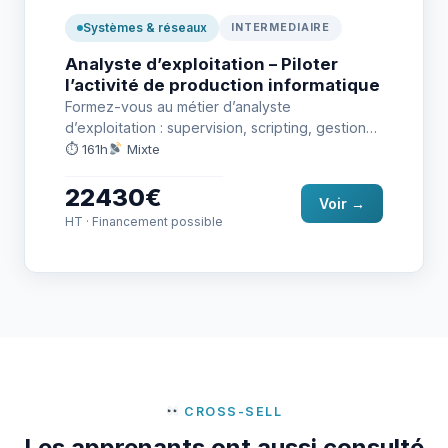
Systèmes & réseaux
INTERMEDIAIRE
Analyste d’exploitation – Piloter
l’activité de production informatique
Formez-vous au métier d’analyste
d’exploitation : supervision, scripting, gestion
des incidents, administration systèmes & base
⏱ 161h
Mixte
de données, avec…
22430€
Voir →
HT · Financement possible
CROSS-SELL
Les apprenants ont aussi consulté