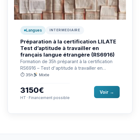
Langues
INTERMEDIAIRE
Préparation à la certification LILATE
Test d’aptitude à travailler en
français langue étrangère (RS6916)
Formation de 35h préparant à la certification
RS6916 – Test d'aptitude à travailler en
français langue étrangère (LILATE)…
⏱ 35h
Mixte
3150€
Voir →
HT · Financement possible