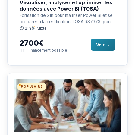
Visualiser, analyser et optimiser les
données avec Power BI (TOSA)
Formation de 21h pour maîtriser Power BI et se
préparer à la certification TOSA RS7373 grâce
à des…
⏱ 21h
Mixte
2700€
Voir →
HT · Financement possible
POPULAIRE