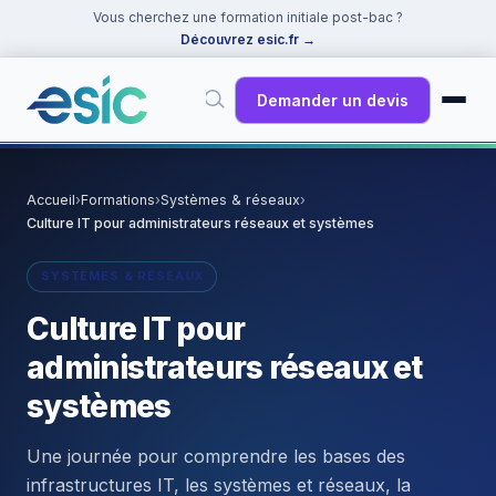
Vous cherchez une formation initiale post-bac ?
Découvrez esic.fr
→
Demander un devis
✕
Rechercher
Accueil
›
Formations
›
Systèmes & réseaux
›
Culture IT pour administrateurs réseaux et systèmes
Suggestions :
Cybersécurité
·
React
·
Power BI
·
ChatGPT
·
Docker
SYSTÈMES & RÉSEAUX
Culture IT pour
administrateurs réseaux et
systèmes
Une journée pour comprendre les bases des
infrastructures IT, les systèmes et réseaux, la