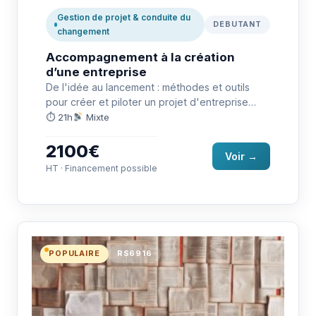
Gestion de projet & conduite du
DEBUTANT
changement
Accompagnement à la création
d’une entreprise
De l'idée au lancement : méthodes et outils
pour créer et piloter un projet d'entreprise
viable.
⏱ 21h
Mixte
2100€
Voir →
HT · Financement possible
POPULAIRE
RS6916