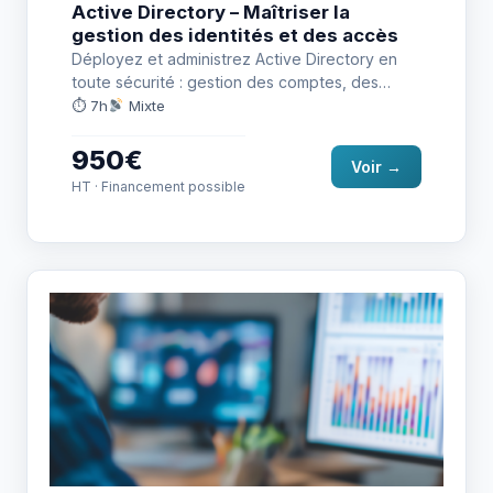
Active Directory – Maîtriser la
gestion des identités et des accès
Déployez et administrez Active Directory en
toute sécurité : gestion des comptes, des
stratégies, de la réplication et…
⏱ 7h
Mixte
950€
Voir →
HT · Financement possible