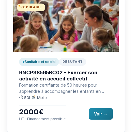
POPULAIRE
Sanitaire et social
DEBUTANT
RNCP38565BC02 – Exercer son
activité en accueil collectif
Formation certifiante de 50 heures pour
apprendre à accompagner les enfants en
accueil collectif. Elle développe les
⏱ 50h
Mixte
compétences…
2000€
Voir →
HT · Financement possible