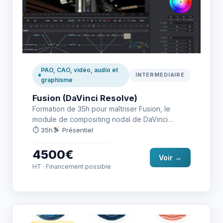
PAO, CAO, vidéo, audio et
INTERMEDIAIRE
graphisme
Fusion (DaVinci Resolve)
Formation de 35h pour maîtriser Fusion, le
module de compositing nodal de DaVinci
Resolve.
⏱ 35h
Présentiel
4500€
Voir →
HT · Financement possible