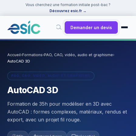
Vous cherchez une formation initiale post-bac ?
Découvrez esic.fr
→
Demander un devis
✕
Rechercher
Accueil
›
Formations
›
PAO, CAO, vidéo, audio et graphisme
›
AutoCAD 3D
Suggestions :
Cybersécurité
·
React
·
Power BI
·
ChatGPT
·
Docker
PAO, CAO, VIDÉO, AUDIO ET GRAPHISME
AutoCAD 3D
Formation de 35h pour modéliser en 3D avec
AutoCAD : formes complexes, matériaux, rendus et
export, avec un projet fil rouge.