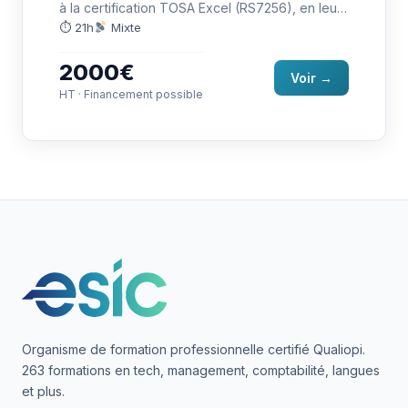
à la certification TOSA Excel (RS7256), en leur
permettant de maîtriser…
⏱ 21h
Mixte
2000€
Voir →
HT · Financement possible
Organisme de formation professionnelle certifié Qualiopi.
263 formations en tech, management, comptabilité, langues
et plus.