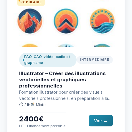
POPULAIRE
RS6956
PAO, CAO, vidéo, audio et
INTERMEDIAIRE
graphisme
Illustrator – Créer des illustrations
vectorielles et graphiques
professionnelles
Formation Illustrator pour créer des visuels
vectoriels professionnels, en préparation à la
certification TOSA RS6956.
⏱ 21h
Mixte
2400€
Voir →
HT · Financement possible