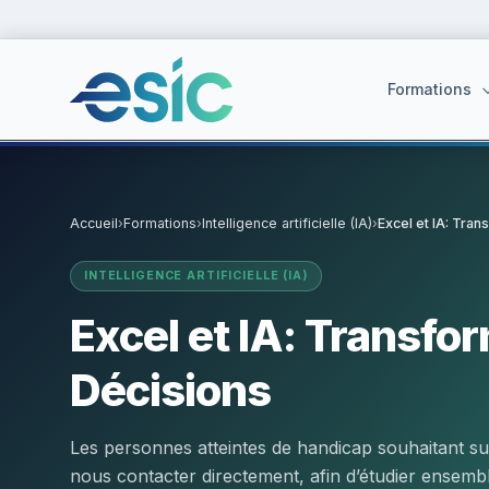
Formations
Accueil
›
Formations
›
Intelligence artificielle (IA)
›
Excel et IA: Tra
Suggestions :
Cybersécurité
·
React
·
Power BI
·
ChatGPT
·
Doc
INTELLIGENCE ARTIFICIELLE (IA)
Excel et IA: Transfo
Décisions
Les personnes atteintes de handicap souhaitant sui
nous contacter directement, afin d’étudier ensemble