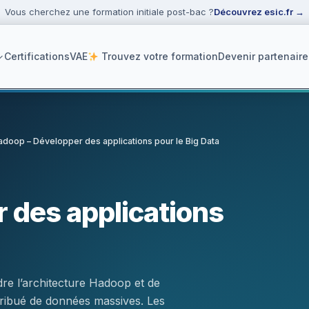
Vous cherchez une formation initiale post-bac ?
Découvrez esic.fr
→
Certifications
VAE
Trouvez votre formation
Devenir partenaire
adoop – Développer des applications pour le Big Data
ker
 des applications
e l’architecture Hadoop et de
stribué de données massives. Les