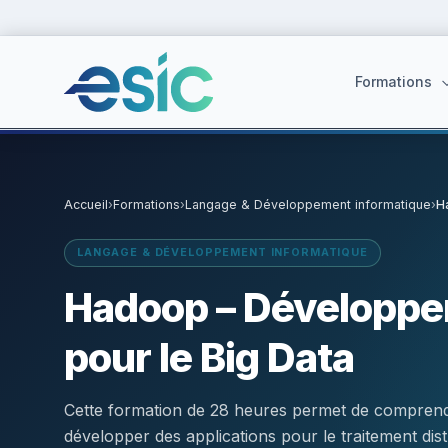
Formations
Accueil
›
Formations
›
Langage & Développement informatique
›
H
Suggestions :
Cybersécurité
·
React
·
Power BI
·
ChatGPT
·
Doc
LANGAGE & DÉVELOPPEMENT INFORMATIQUE
Hadoop – Développer
pour le Big Data
Cette formation de 28 heures permet de comprendr
développer des applications pour le traitement di