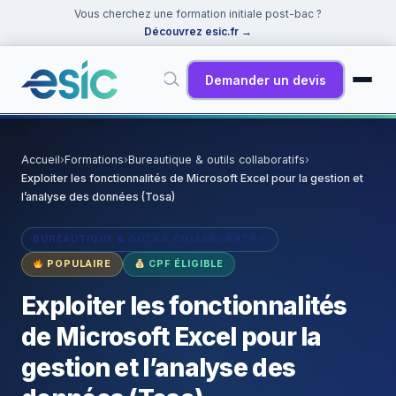
Vous cherchez une formation initiale post-bac ?
Découvrez esic.fr
→
Demander un devis
✕
Rechercher
Accueil
›
Formations
›
Bureautique & outils collaboratifs
›
Exploiter les fonctionnalités de Microsoft Excel pour la gestion et
Suggestions :
Cybersécurité
·
React
·
Power BI
·
ChatGPT
·
l’analyse des données (Tosa)
Docker
BUREAUTIQUE & OUTILS COLLABORATIFS
POPULAIRE
CPF ÉLIGIBLE
Exploiter les fonctionnalités
de Microsoft Excel pour la
gestion et l’analyse des