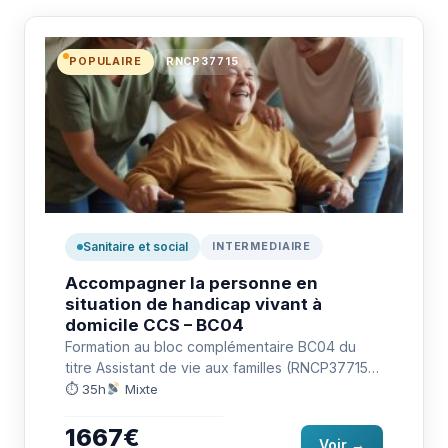
POPULAIRE
RNCP37715
Sanitaire et social
INTERMEDIAIRE
Accompagner la personne en
situation de handicap vivant à
domicile CCS – BC04
Formation au bloc complémentaire BC04 du
titre Assistant de vie aux familles (RNCP37715)
pour accompagner la personne en…
⏱ 35h
Mixte
1667€
Voir →