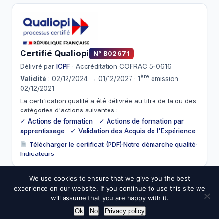
Certifié Qualiopi
N° B02671
Délivré par
ICPF
· Accréditation COFRAC 5-0616
ère
Validité
: 02/12/2024 → 01/12/2027 · 1
émission
02/12/2021
La certification qualité a été délivrée au titre de la ou des
catégories d'actions suivantes :
✓ Actions de formation ✓ Actions de formation par
apprentissage ✓ Validation des Acquis de l'Expérience
Télécharger le certificat (PDF)
·
Notre démarche qualité
·
Indicateurs
We use cookies to ensure that we give you the best
experience on our website. If you continue to use this site we
© 2026 ESIC. Tous droits réservés.
will assume that you are happy with it.
Mentions légales
CGV
Confidentialité
Cookies
Médiateur
Ok
No
Privacy policy