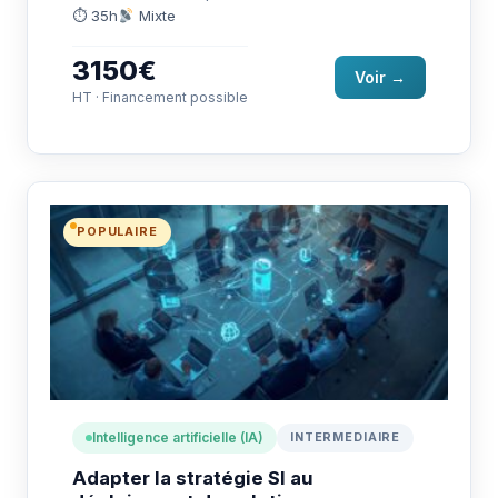
portugais (LILATE) : communiquer…
⏱ 35h
Mixte
3150€
Voir →
HT · Financement possible
POPULAIRE
Intelligence artificielle (IA)
INTERMEDIAIRE
Adapter la stratégie SI au