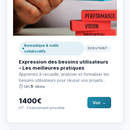
Bureautique & outils
DEBUTANT
collaboratifs
Expression des besoins utilisateurs
– Les meilleures pratiques
Apprenez à recueillir, analyser et formaliser les
besoins utilisateurs pour réussir vos projets
numériques. Une formation terrain, orientée…
⏱ 14h
Mixte
1400€
Voir →
HT · Financement possible