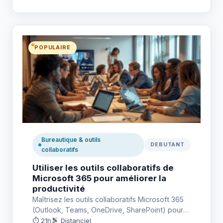
POPULAIRE
Bureautique & outils
DEBUTANT
collaboratifs
Utiliser les outils collaboratifs de
Microsoft 365 pour améliorer la
productivité
Maîtrisez les outils collaboratifs Microsoft 365
(Outlook, Teams, OneDrive, SharePoint) pour
gagner en productivité. Préparation à la
⏱ 21h
Distanciel