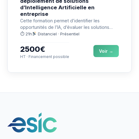
déploiement de solutions
d’Intelligence Artificielle en
entreprise
Cette formation permet d’identifier les
opportunités de l’IA, d’évaluer les solutions
adaptées et de piloter leur intégration dans…
⏱ 21h
Distanciel · Présentiel
2500€
Voir →
HT · Financement possible