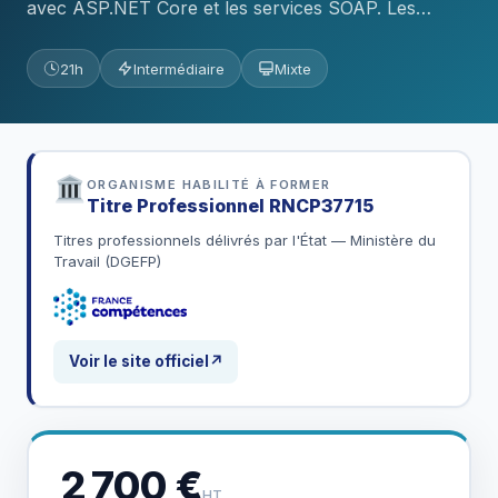
avec ASP.NET Core et les services SOAP. Les…
21h
Intermédiaire
Mixte
ORGANISME HABILITÉ À FORMER
Titre Professionnel
RNCP37715
Titres professionnels délivrés par l'État — Ministère du
Travail (DGEFP)
Voir le site officiel
↗
2 700 €
HT