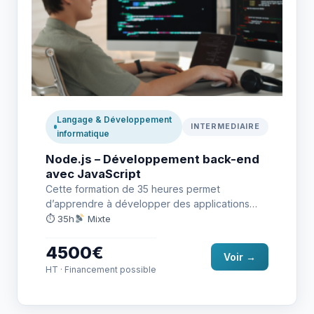
Langage & Développement
INTERMEDIAIRE
informatique
Node.js – Développement back-end
avec JavaScript
Cette formation de 35 heures permet
d’apprendre à développer des applications
côté serveur avec Node.js et Express. Les…
⏱ 35h
Mixte
4500€
Voir →
HT · Financement possible