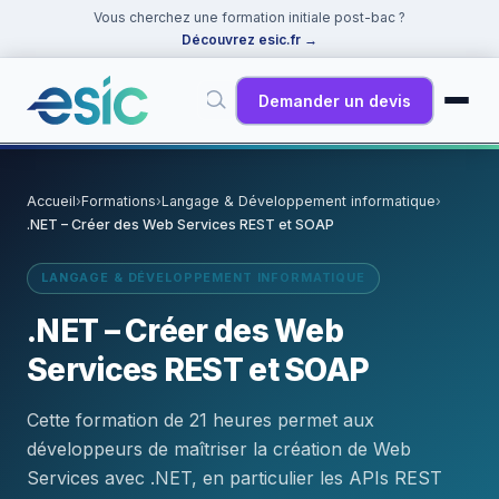
Vous cherchez une formation initiale post-bac ?
Découvrez esic.fr
→
Demander un devis
✕
Rechercher
Accueil
›
Formations
›
Langage & Développement informatique
›
.NET – Créer des Web Services REST et SOAP
Suggestions :
Cybersécurité
·
React
·
Power BI
·
ChatGPT
·
Docker
LANGAGE & DÉVELOPPEMENT INFORMATIQUE
.NET – Créer des Web
Services REST et SOAP
Cette formation de 21 heures permet aux
développeurs de maîtriser la création de Web
Services avec .NET, en particulier les APIs REST