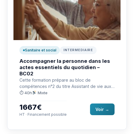
Sanitaire et social
INTERMEDIAIRE
Accompagner la personne dans les
actes essentiels du quotidien –
BC02
Cette formation prépare au bloc de
compétences n°2 du titre Assistant de vie aux
familles (RNCP37715). Elle permet…
⏱ 40h
Mixte
1667€
Voir →
HT · Financement possible