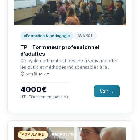
Formation & pédagogie
AVANCE
TP – Formateur professionnel
d’adultes
Ce cycle certifiant est destiné à vous apporter
les outils et méthodes indispensables à la
préparation et à…
⏱ 63h
Mixte
4000€
Voir →
HT · Financement possible
POPULAIRE
RNCP37715