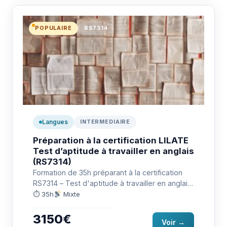
POPULAIRE
RS7314
Langues
INTERMEDIAIRE
Préparation à la certification LILATE
Test d’aptitude à travailler en anglais
(RS7314)
Formation de 35h préparant à la certification
RS7314 – Test d'aptitude à travailler en anglais
(LILATE) : communiquer…
⏱ 35h
Mixte
3150€
Voir →