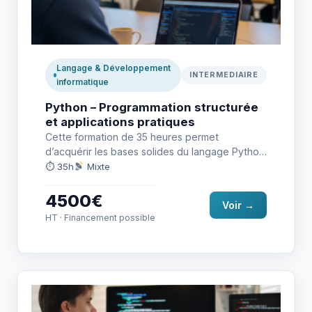
Langage & Développement
INTERMEDIAIRE
informatique
Python – Programmation structurée
et applications pratiques
Cette formation de 35 heures permet
d’acquérir les bases solides du langage Python.
À travers une approche progressive…
⏱ 35h
Mixte
4500€
Voir →
HT · Financement possible