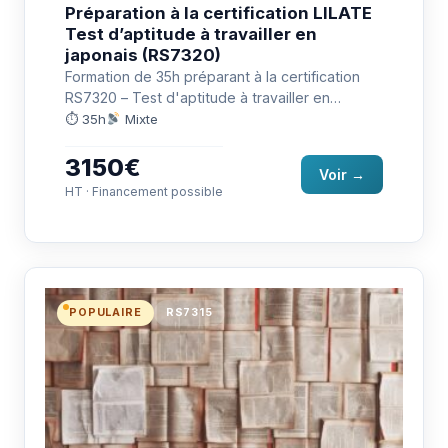
Préparation à la certification LILATE
Test d’aptitude à travailler en
japonais (RS7320)
Formation de 35h préparant à la certification
RS7320 – Test d'aptitude à travailler en
japonais (LILATE) : communiquer…
⏱ 35h
Mixte
3150€
Voir →
HT · Financement possible
POPULAIRE
RS7315