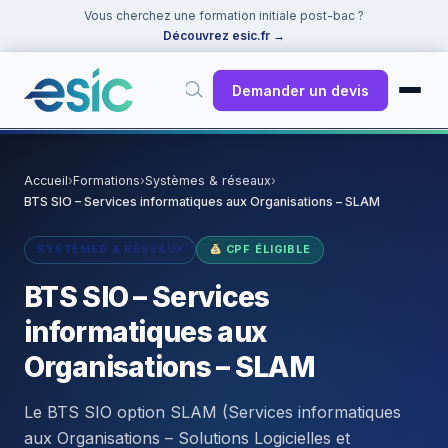
Vous cherchez une formation initiale post-bac ?
Découvrez esic.fr
→
Demander un devis
✕
Rechercher
Accueil
›
Formations
›
Systèmes & réseaux
›
BTS SIO – Services informatiques aux Organisations – SLAM
Suggestions :
Cybersécurité
·
React
·
Power BI
·
ChatGPT
·
Docker
SYSTÈMES & RÉSEAUX
CPF ÉLIGIBLE
BTS SIO – Services
informatiques aux
Organisations – SLAM
Le BTS SIO option SLAM (Services informatiques
aux Organisations – Solutions Logicielles et