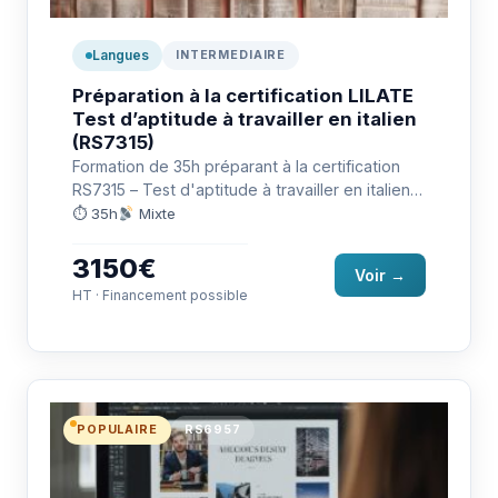
Langues
INTERMEDIAIRE
Préparation à la certification LILATE
Test d’aptitude à travailler en italien
(RS7315)
Formation de 35h préparant à la certification
RS7315 – Test d'aptitude à travailler en italien
(LILATE) : communiquer…
⏱ 35h
Mixte
3150€
Voir →
HT · Financement possible
POPULAIRE
RS6957