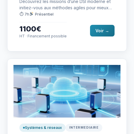
Découvrez les missions d’une DSI moderne et
initiez-vous aux méthodes agiles pour mieux
collaborer dans les projets numériques…
⏱ 7h
Présentiel
1100€
Voir →
HT · Financement possible
Systèmes & réseaux
INTERMEDIAIRE