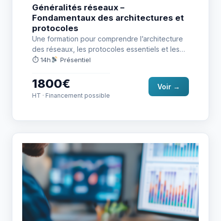
Généralités réseaux –
Fondamentaux des architectures et
protocoles
Une formation pour comprendre l’architecture
des réseaux, les protocoles essentiels et les
équipements, tout en abordant les enjeux…
⏱ 14h
Présentiel
1800€
Voir →
HT · Financement possible