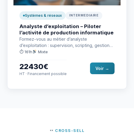
Systèmes & réseaux
INTERMEDIAIRE
Analyste d’exploitation – Piloter
l’activité de production informatique
Formez-vous au métier d’analyste
d’exploitation : supervision, scripting, gestion
des incidents, administration systèmes & base
⏱ 161h
Mixte
de données, avec…
22430€
Voir →
HT · Financement possible
CROSS-SELL