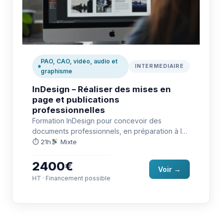
PAO, CAO, vidéo, audio et
INTERMEDIAIRE
graphisme
InDesign – Réaliser des mises en
page et publications
professionnelles
Formation InDesign pour concevoir des
documents professionnels, en préparation à la
certification TOSA RS6957.
⏱ 21h
Mixte
2400€
Voir →
HT · Financement possible