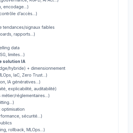
on, encodage…)
 contrôle d’accès…)
e tendances/signaux faibles
boards, rapports…)
elling data
SG, limites…)
 solution IA
/edge/hybride) + dimensionnement
MLOps, IaC, Zero Trust…)
on, IA génératives…)
 explicabilité, auditabilité)
es métier/réglementaires…)
itting…)
 optimisation
performance, sécurité…)
publics
ting, rollback, MLOps…)