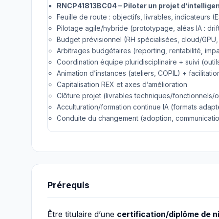
RNCP41813BC04 – Piloter un projet d’intelligenc
Feuille de route : objectifs, livrables, indicateurs
Pilotage agile/hybride (prototypage, aléas IA : drift
Budget prévisionnel (RH spécialisées, cloud/GPU,
Arbitrages budgétaires (reporting, rentabilité, imp
Coordination équipe pluridisciplinaire + suivi (outil
Animation d’instances (ateliers, COPIL) + facilitatio
Capitalisation REX et axes d’amélioration
Clôture projet (livrables techniques/fonctionnels/
Acculturation/formation continue IA (formats adapté
Conduite du changement (adoption, communication
Prérequis
Être titulaire d’une
certification/diplôme de n