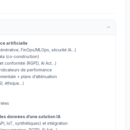
e artificielle
 générative, FinOps/MLOps, sécurité IA…)
ta (co-construction)
et conformité (RGPD, AI Act…)
 indicateurs de performance
mentale + plans d’atténuation
SI, éthique…)
nnées
les données d’une solution IA
I, IoT, synthétiques) et intégration
s (gouvernance, RGPD, AI Act…)