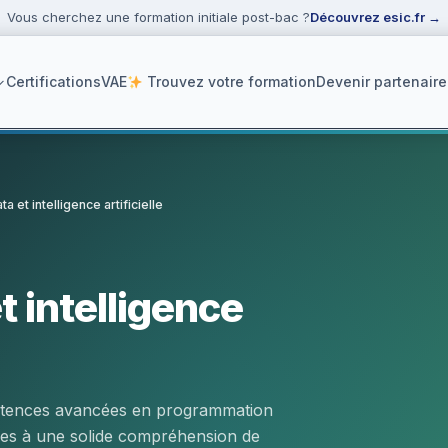
Vous cherchez une formation initiale post-bac ?
Découvrez esic.fr
→
Certifications
VAE
Trouvez votre formation
Devenir partenaire
a et intelligence artificielle
ker
t intelligence
pétences avancées en programmation
ées à une solide compréhension de