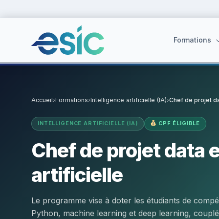
Formations
Accueil
›
Formations
›
Intelligence artificielle (IA)
›
Chef de projet dat
Suggestions :
Cybersécurité
·
React
·
Power BI
·
ChatGPT
·
Doc
INTELLIGENCE ARTIFICIELLE (IA)
CPF ÉLIGIBLE
Chef de projet data e
artificielle
Le programme vise à doter les étudiants de com
Python, machine learning et deep learning, coupl