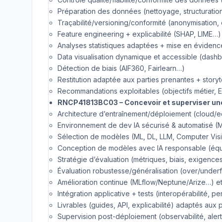
Préparation des données (nettoyage, structurati
Traçabilité/versioning/conformité (anonymisation,
Feature engineering + explicabilité (SHAP, LIME…)
Analyses statistiques adaptées + mise en évidenc
Data visualisation dynamique et accessible (dash
Détection de biais (AIF360, Fairlearn…)
Restitution adaptée aux parties prenantes + storyt
Recommandations exploitables (objectifs métier, E
RNCP41813BC03 – Concevoir et superviser une
Architecture d’entraînement/déploiement (cloud
Environnement de dev IA sécurisé & automatisé (
Sélection de modèles (ML, DL, LLM, Computer Visi
Conception de modèles avec IA responsable (équité,
Stratégie d’évaluation (métriques, biais, exigenc
Évaluation robustesse/généralisation (over/underf
Amélioration continue (MLflow/Neptune/Arize…) et
Intégration applicative + tests (interopérabilité, 
Livrables (guides, API, explicabilité) adaptés aux 
Supervision post-déploiement (observabilité, aler