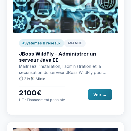
Systèmes & réseaux
AVANCE
JBoss WildFly – Administrer un
serveur Java EE
Maîtrisez l’installation, l’administration et la
sécurisation du serveur JBoss WildFly pour
héberger des applications Java EE robustes
⏱ 21h
Mixte
et…
2100€
Voir →
HT · Financement possible