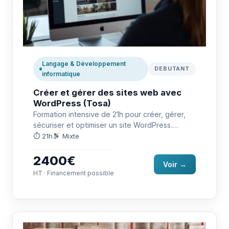
Langage & Développement
DEBUTANT
informatique
Créer et gérer des sites web avec
WordPress (Tosa)
Formation intensive de 21h pour créer, gérer,
sécuriser et optimiser un site WordPress.
Préparation à la certification TOSA…
⏱ 21h
Mixte
2400€
Voir →
HT · Financement possible