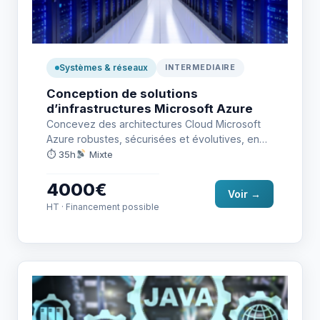
Systèmes & réseaux
INTERMEDIAIRE
Conception de solutions
d’infrastructures Microsoft Azure
Concevez des architectures Cloud Microsoft
Azure robustes, sécurisées et évolutives, en
intégrant les meilleures pratiques pour la
⏱ 35h
Mixte
gouvernance,…
4000€
Voir →
HT · Financement possible