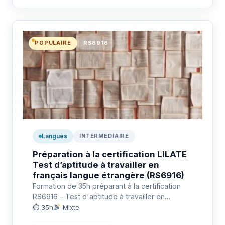
POPULAIRE
RS6916
Langues
INTERMEDIAIRE
Préparation à la certification LILATE
Test d’aptitude à travailler en
français langue étrangère (RS6916)
Formation de 35h préparant à la certification
RS6916 – Test d'aptitude à travailler en
français langue étrangère (LILATE)…
⏱ 35h
Mixte