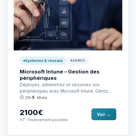
Systèmes & réseaux
AVANCE
Microsoft Intune – Gestion des
périphériques
Déployez, administrez et sécurisez vos
périphériques avec Microsoft Intune. Gérez
l’ensemble de votre parc en mobilité, dans un…
⏱ 21h
Mixte
2100€
Voir →
HT · Financement possible