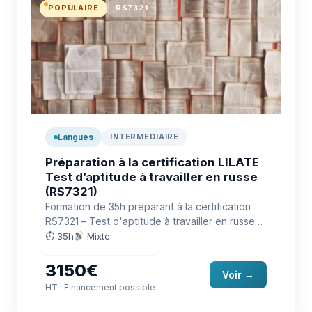
POPULAIRE
RS7321
Langues
INTERMEDIAIRE
Préparation à la certification LILATE
Test d’aptitude à travailler en russe
(RS7321)
Formation de 35h préparant à la certification
RS7321 – Test d'aptitude à travailler en russe
(LILATE) : communiquer…
⏱ 35h
Mixte
3150€
Voir →
HT · Financement possible