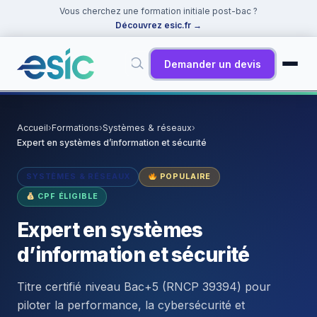
Vous cherchez une formation initiale post-bac ?
Découvrez esic.fr
→
Demander un devis
✕
Rechercher
Accueil
›
Formations
›
Systèmes & réseaux
›
Expert en systèmes d’information et sécurité
Suggestions :
Cybersécurité
·
React
·
Power BI
·
ChatGPT
·
Docker
SYSTÈMES & RÉSEAUX
POPULAIRE
CPF ÉLIGIBLE
Expert en systèmes
d’information et sécurité
Titre certifié niveau Bac+5 (RNCP 39394) pour
piloter la performance, la cybersécurité et