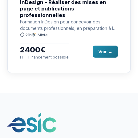
InDesign – Réaliser des mises en
page et publications
professionnelles
Formation InDesign pour concevoir des
documents professionnels, en préparation à la
certification TOSA RS6957.
⏱ 21h
Mixte
2400€
Voir →
HT · Financement possible