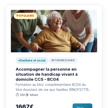
POPULAIRE
RNCP37715
Sanitaire et social
INTERMEDIAIRE
Accompagner la personne en
situation de handicap vivant à
domicile CCS – BC04
Formation au bloc complémentaire BC04 du
titre Assistant de vie aux familles (RNCP37715)
pour accompagner la personne en…
⏱ 35h
Mixte
1667€