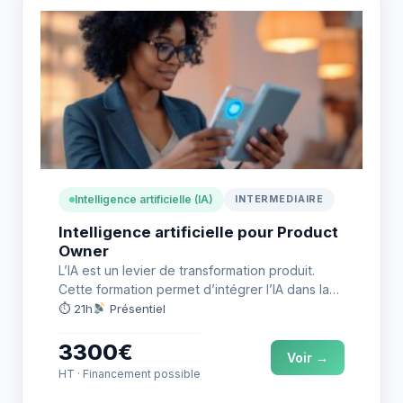
Intelligence artificielle (IA)
INTERMEDIAIRE
Intelligence artificielle pour Product
Owner
L’IA est un levier de transformation produit.
Cette formation permet d’intégrer l’IA dans la
stratégie et de piloter…
⏱ 21h
Présentiel
3300€
Voir →
HT · Financement possible