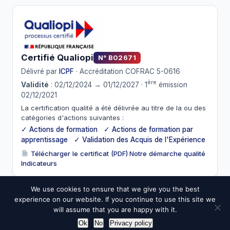
Certifié Qualiopi
N° B02671
Délivré par
ICPF
· Accréditation COFRAC 5-0616
ère
Validité
: 02/12/2024 → 01/12/2027 · 1
émission
02/12/2021
La certification qualité a été délivrée au titre de la ou des
catégories d'actions suivantes :
✓ Actions de formation ✓ Actions de formation par
apprentissage ✓ Validation des Acquis de l'Expérience
Télécharger le certificat (PDF)
·
Notre démarche qualité
·
Indicateurs
We use cookies to ensure that we give you the best
experience on our website. If you continue to use this site we
© 2026 ESIC. Tous droits réservés.
will assume that you are happy with it.
Mentions légales
CGV
Confidentialité
Cookies
Médiateur
Ok
No
Privacy policy