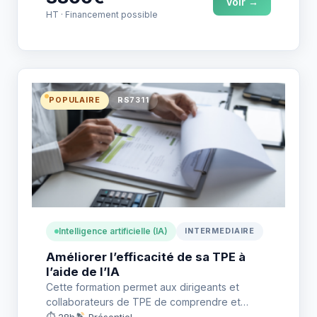
Voir →
HT · Financement possible
POPULAIRE
RS7311
Intelligence artificielle (IA)
INTERMEDIAIRE
Améliorer l’efficacité de sa TPE à
l’aide de l’IA
Cette formation permet aux dirigeants et
collaborateurs de TPE de comprendre et
d’intégrer l’intelligence artificielle afin
⏱ 28h
Présentiel