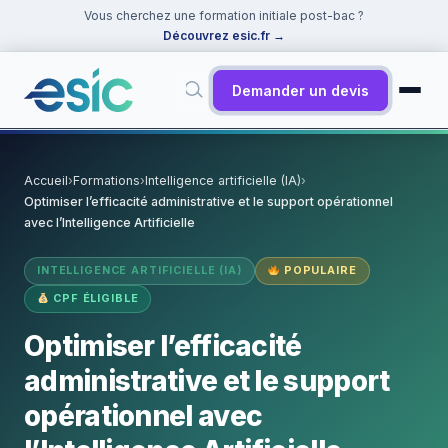
Vous cherchez une formation initiale post-bac ?
Découvrez esic.fr
→
Demander un devis
✕
Rechercher
Accueil
›
Formations
›
Intelligence artificielle (IA)
›
Optimiser l’efficacité administrative et le support opérationnel
Suggestions :
Cybersécurité
·
React
·
Power BI
·
ChatGPT
·
avec l’Intelligence Artificielle
Docker
INTELLIGENCE ARTIFICIELLE (IA)
POPULAIRE
CPF ÉLIGIBLE
Optimiser l’efficacité
administrative et le support
opérationnel avec