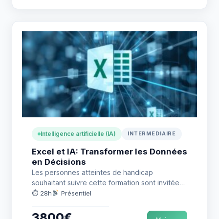
Intelligence artificielle (IA)
INTERMEDIAIRE
Excel et IA: Transformer les Données
en Décisions
Les personnes atteintes de handicap
souhaitant suivre cette formation sont invitées
à nous contacter directement, afin d’étudier
⏱ 28h
Présentiel
ensemble…
3800€