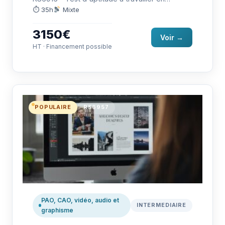
français langue étrangère (LILATE)…
⏱ 35h
Mixte
3150€
Voir →
HT · Financement possible
POPULAIRE
RS6957
PAO, CAO, vidéo, audio et
INTERMEDIAIRE
graphisme