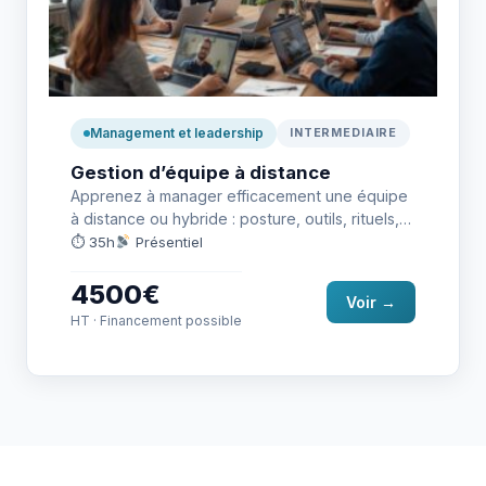
Management et leadership
INTERMEDIAIRE
Gestion d’équipe à distance
Apprenez à manager efficacement une équipe
à distance ou hybride : posture, outils, rituels,
suivi, motivation. Une formation…
⏱ 35h
Présentiel
4500€
Voir →
HT · Financement possible