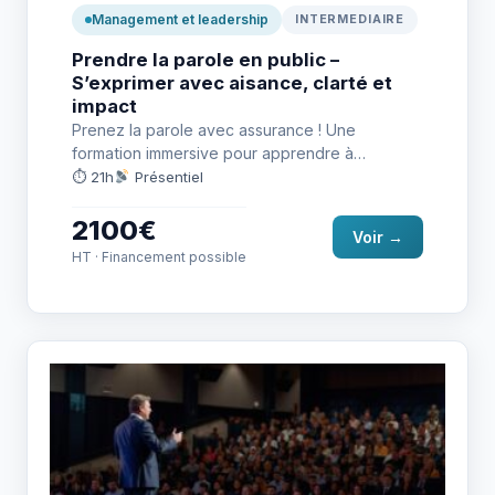
Management et leadership
INTERMEDIAIRE
Prendre la parole en public –
S’exprimer avec aisance, clarté et
impact
Prenez la parole avec assurance ! Une
formation immersive pour apprendre à
s’exprimer avec clarté, impact et naturel,…
⏱ 21h
Présentiel
2100€
Voir →
HT · Financement possible