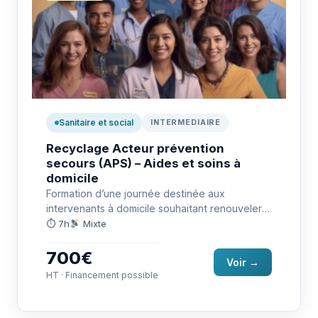
Sanitaire et social
INTERMEDIAIRE
Recyclage Acteur prévention
secours (APS) – Aides et soins à
domicile
Formation d’une journée destinée aux
intervenants à domicile souhaitant renouveler
leur certificat Acteur Prévention Secours (APS-
⏱ 7h
Mixte
ASD). Elle permet…
700€
Voir →
HT · Financement possible