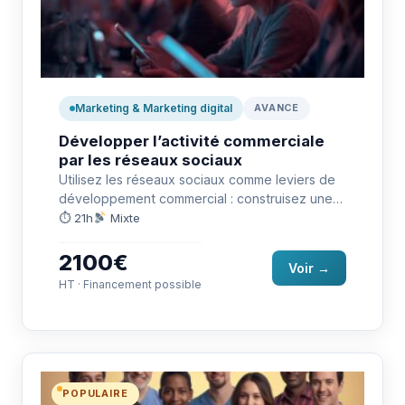
Marketing & Marketing digital
AVANCE
Développer l’activité commerciale
par les réseaux sociaux
Utilisez les réseaux sociaux comme leviers de
développement commercial : construisez une
stratégie digitale efficace. Préparation à la…
⏱ 21h
Mixte
2100€
Voir →
HT · Financement possible
POPULAIRE