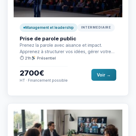
Management et leadership
INTERMEDIAIRE
Prise de parole public
Prenez la parole avec aisance et impact.
Apprenez à structurer vos idées, gérer votre
stress et captiver votre…
⏱ 21h
Présentiel
2700€
Voir →
HT · Financement possible