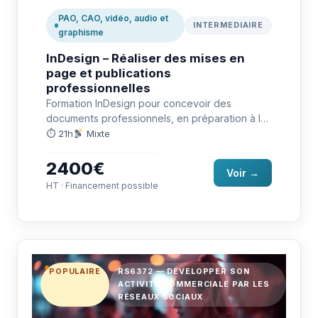
PAO, CAO, vidéo, audio et
INTERMEDIAIRE
graphisme
InDesign – Réaliser des mises en
page et publications
professionnelles
Formation InDesign pour concevoir des
documents professionnels, en préparation à la
certification TOSA RS6957.
⏱ 21h
Mixte
2400€
Voir →
HT · Financement possible
POPULAIRE
RS6372 — DÉVELOPPER SON
ACTIVITÉ COMMERCIALE PAR LES
RÉSEAUX SOCIAUX