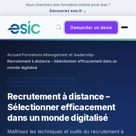
Vous cherchez une formation initiale post-bac ?
Découvrez esic.fr
→
Demander un devis
✕
Rechercher
Accueil
›
Formations
›
Management et leadership
›
Recrutement à distance – Sélectionner efficacement dans un
Suggestions :
Cybersécurité
·
React
·
Power BI
·
ChatGPT
·
monde digitalisé
Docker
MANAGEMENT ET LEADERSHIP
Recrutement à distance –
Sélectionner efficacement
dans un monde digitalisé
Maîtrisez les techniques et outils du recrutement à